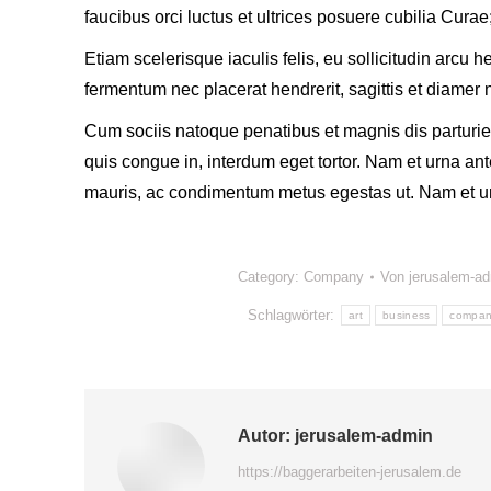
faucibus orci luctus et ultrices posuere cubilia Cur
Etiam scelerisque iaculis felis, eu sollicitudin arcu h
fermentum nec placerat hendrerit, sagittis et diamer
Cum sociis natoque penatibus et magnis dis parturien
quis congue in, interdum eget tortor. Nam et urna an
mauris, ac condimentum metus egestas ut. Nam et urn
Category:
Company
Von
jerusalem-a
Schlagwörter:
art
business
compa
Autor:
jerusalem-admin
https://baggerarbeiten-jerusalem.de