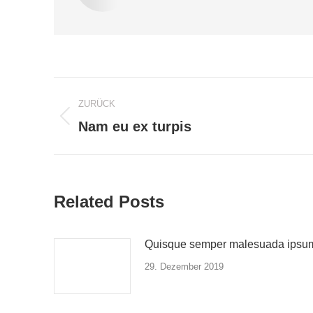
Kommentarnavigation
ZURÜCK
Vorheriger
Nam eu ex turpis
Beitrag:
Related Posts
Quisque semper malesuada ipsu
29. Dezember 2019