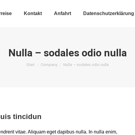
reise
Kontakt
Anfahrt
Datenschutzerklärung
Nulla – sodales odio nulla
Sie befinden sich hier:
Start
Company
Nulla – sodales odio nulla
uis tincidun
endrerit vitae. Aliquam eget dapibus nulla. In nulla enim,