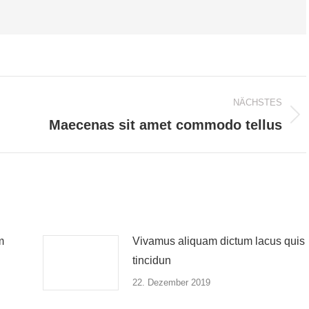
NÄCHSTES
Nächster
Maecenas sit amet commodo tellus
Beitrag:
m
Vivamus aliquam dictum lacus quis
tincidun
22. Dezember 2019