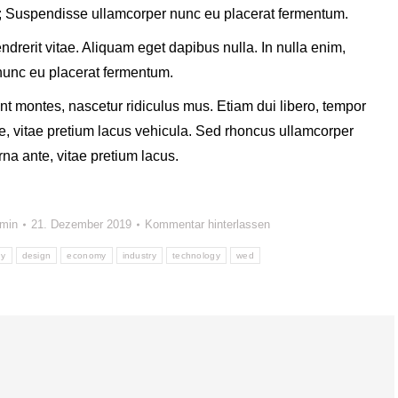
ae; Suspendisse ullamcorper nunc eu placerat fermentum.
endrerit vitae. Aliquam eget dapibus nulla. In nulla enim,
 nunc eu placerat fermentum.
t montes, nascetur ridiculus mus. Etiam dui libero, tempor
te, vitae pretium lacus vehicula. Sed rhoncus ullamcorper
a ante, vitae pretium lacus.
dmin
21. Dezember 2019
Kommentar hinterlassen
ny
design
economy
industry
technology
wed