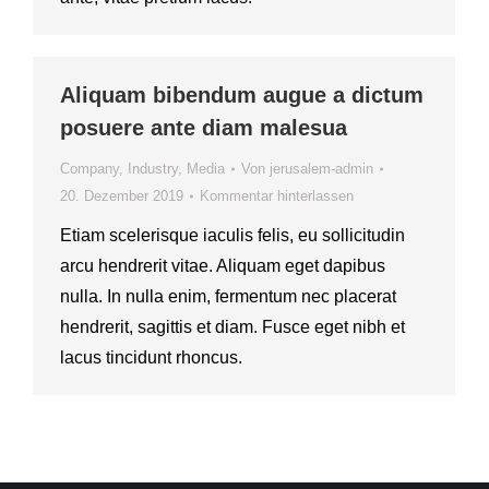
Aliquam bibendum augue a dictum
posuere ante diam malesua
Company
,
Industry
,
Media
Von
jerusalem-admin
20. Dezember 2019
Kommentar hinterlassen
Etiam scelerisque iaculis felis, eu sollicitudin
arcu hendrerit vitae. Aliquam eget dapibus
nulla. In nulla enim, fermentum nec placerat
hendrerit, sagittis et diam. Fusce eget nibh et
lacus tincidunt rhoncus.